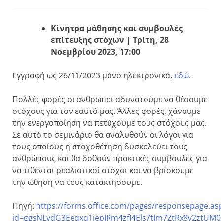
Κίνητρα μάθησης και συμβουλές
επίτευξης στόχων | Τρίτη, 28
Νοεμβρίου 2023, 17:00
Εγγραφή ως 26/11/2023 μόνο ηλεκτρονικά,
εδώ
.
Πολλές φορές οι άνθρωποι αδυνατούμε να θέσουμε
στόχους για τον εαυτό μας. Άλλες φορές, χάνουμε
την ενεργοποίηση να πετύχουμε τους στόχους μας.
Σε αυτό το σεμινάριο θα αναλυθούν οι λόγοι για
τους οποίους η στοχοθέτηση δυσκολεύει τους
ανθρώπους και θα δοθούν πρακτικές συμβουλές για
να τίθενται ρεαλιστικοί στόχοι και να βρίσκουμε
την ώθηση να τους κατακτήσουμε.
Πηγή:
https://forms.office.com/pages/responsepage.as
id=ggsNLvdG3Eeqxq1jepJRm4zfI4Els7tJm7ZtRx8v2ztU