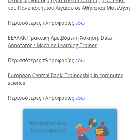
Θέσεις εργασίας (4) για την υποστήριξη του ΕΛΚΕ
του Πανεπιστημίου Αιγαίου σε Αθήνα και Μυτιλήνη
Περισσότερες πληροφορίες
εδώ
ΕΕΛΛΑΚ Πρακτική Αμειβόμενη Άσκηση: Data
Annotator
/ Machine
Learning
Trainer
Περισσότερες πληροφορίες
εδώ
European Central Bank: Traineeship in computer
science
Περισσότερες πληροφορίες
εδώ