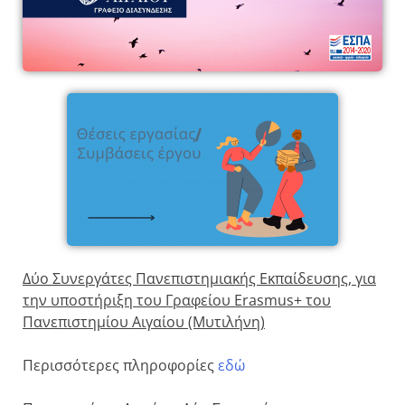
Δύο Συνεργάτες Πανεπιστημιακής Εκπαίδευσης, για
την υποστήριξη του Γραφείου Erasmus+ του
Πανεπιστημίου Αιγαίου (Μυτιλήνη)
Περισσότερες πληροφορίες
εδώ