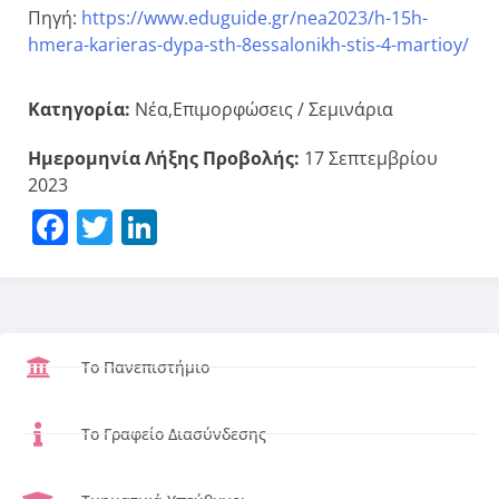
Πηγή:
https://www.eduguide.gr/nea2023/h-15h-
hmera-karieras-dypa-sth-8essalonikh-stis-4-martioy/
Κατηγορία:
Νέα,Επιμορφώσεις / Σεμινάρια
Ημερομηνία Λήξης Προβολής:
17 Σεπτεμβρίου
2023
Facebook
Twitter
LinkedIn
Το Πανεπιστήμιο
Το Γραφείο Διασύνδεσης