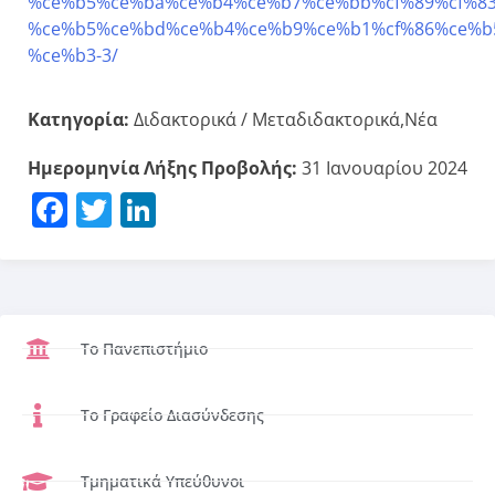
%ce%b5%ce%ba%ce%b4%ce%b7%ce%bb%cf%89%cf%83
%ce%b5%ce%bd%ce%b4%ce%b9%ce%b1%cf%86%ce%b5
%ce%b3-3/
Κατηγορία:
Διδακτορικά / Μεταδιδακτορικά,Νέα
Ημερομηνία Λήξης Προβολής:
31 Ιανουαρίου 2024
Facebook
Twitter
LinkedIn
Το Πανεπιστήμιο
Το Γραφείο Διασύνδεσης
Τμηματικά Υπεύθυνοι