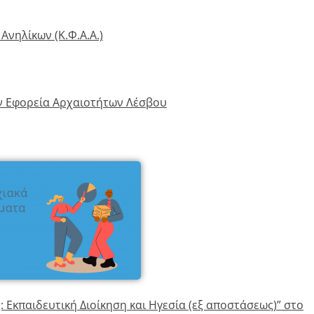
Ανηλίκων (Κ.Φ.Α.Α.)
ν Εφορεία Αρχαιοτήτων Λέσβου
: Εκπαιδευτική Διοίκηση και Ηγεσία (εξ αποστάσεως)” στο