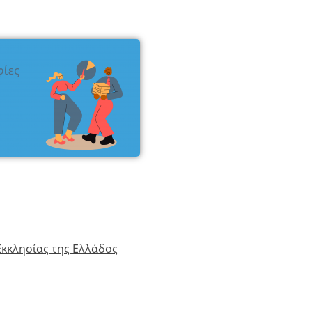
κκλησίας της Ελλάδος