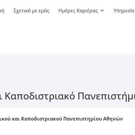
κή
Σχετικά με εμάς
Ημέρες Καριέρας
Υπηρεσίε
αι Καποδιστριακό Πανεπιστή
νικού και Καποδιστριακού Πανεπιστημίου Αθηνών