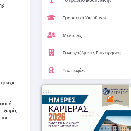
Το Γραφείο Διασύνδεσης
ης
Τμηματικά Υπεύθυνοι
ι
Μέντορες
Συνεργαζόμενες Επιχειρήσεις
Υποτροφίες
τητας»,
 αυτή
, χωρίς
του