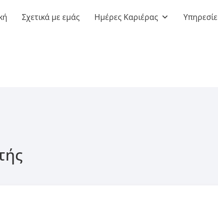
κή
Σχετικά με εμάς
Ημέρες Καριέρας
Υπηρεσίε
τής