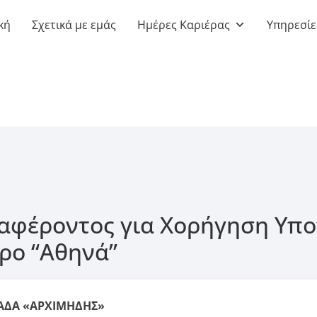
κή
Σχετικά με εμάς
Ημέρες Καριέρας
Υπηρεσίε
φέροντος για Χορήγηση Υπο
ρο “Αθηνά”
ΔΑ «ΑΡΧΙΜΗΔΗΣ»