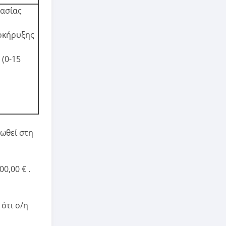
γασίας
ροκήρυξης
 (0-15
πωθεί στη
0,00 € .
ότι ο/η