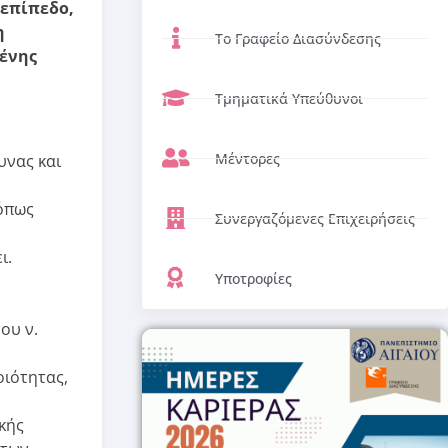
 επίπεδο,
η
Το Γραφείο Διασύνδεσης
μένης
Τμηματικά Υπεύθυνοι
Μέντορες
υνας και
 όπως
Συνεργαζόμενες Επιχειρήσεις
ι.
Υποτροφίες
ου ν.
οιότητας,
κής