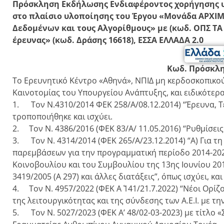
Πρόσκληση Εκδήλωσης Ενδιαφέροντος χορήγησης υπ
στο πλαίσιο υλοποίησης του Έργου «Μονάδα ΑΡΧΙ
Δεδομένων και τους Αλγορίθμους» με (κωδ. ΟΠΣ ΤΑ
έρευνας» (κωδ. Δράσης 16618), ΕΣΣΑ ΕΛΛΑΔΑ 2.0
Κωδ. Πρόσκλη
Το Ερευνητικό Κέντρο «Αθηνά», ΝΠΙΔ μη κερδοσκοπικο
Καινοτομίας του Υπουργείου Ανάπτυξης, και ειδικότε
1. Τον Ν.4310/2014 ΦΕΚ 258/Α/08.12.2014) “Έρευνα, Τ
τροποποιήθηκε και ισχύει.
2. Τον Ν. 4386/2016 (ΦΕΚ 83/Α/ 11.05.2016) “Ρυθμίσεις 
3. Τον Ν. 4314/2014 (ΦΕΚ 265/Α/23.12.2014) “Α) Για τ
παρεμβάσεων για την προγραμματική περίοδο 2014-202
Κοινοβουλίου και του Συμβουλίου της 13ης Ιουνίου 2012
3419/2005 (Α 297) και άλλες διατάξεις”, όπως ισχύει, κα
4. Τον Ν. 4957/2022 (ΦΕΚ Α΄ 141/21.7.2022) “Νέοι Ορί
της λειτουργικότητας και της σύνδεσης των Α.Ε.Ι. με τη
5. Τον Ν. 5027/2023 (ΦΕΚ A’ 48/02-03-2023) με τίτλο 