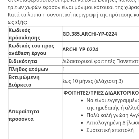
τρίτων χωρών εφόσον είναι μόνιμοι κάτοικοι της χώρας
Κατά τα λοιπά η συνοπτική περιγραφή της πρότασης κ
ως εξής:
Κωδικός
GD.385.ARCHI-ΥP
-0224
πρόσκλησης
Κωδικός του προς
ARCHI-ΥP
-0224
ανάθεση έργου
Ειδικότητα
Διδακτορικοί φοιτητές Πανεπισ
Πλήθος ατόμων
1
Εκτιμώμενη
έως 10 μήνες (ελάχιστη 3)
Διάρκεια
ΦΟΙΤΗΤΕΣ/ΤΡΙΕΣ ΔΙΔΑΚΤΟΡΙ
Να είναι εγγεγραμμέν
της ημεδαπής ή αλλο
Απαραίτητα
Πολύ καλή γνώση Αγγ
προσόντα
Αιτιολογημένη Δήλωσ
Συστατική επιστολή