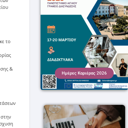
 των
είου
κε το
ορίας
ησης &
Ημέρες Καριέρας 2026
στάσεων
 στην
ίσχυση