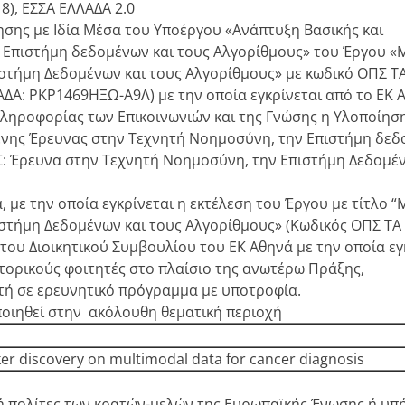
8), ΕΣΣΑ ΕΛΛΑΔΑ 2.0
ησης με Ιδία Μέσα του Υποέργου «Ανάπτυξη Βασικής και
 Επιστήμη δεδομένων και τους Αλγορίθμους» του Έργου 
στήμη Δεδομένων και τους Αλγορίθμους» με κωδικό ΟΠΣ Τ
ΑΔΑ: ΡΚΡ1469ΗΞΩ-Α9Λ) με την οποία εγκρίνεται από το ΕΚ 
Πληροφορίας των Επικοινωνιών και της Γνώσης η Υλοποίηση
ένης Έρευνας στην Τεχνητή Νοημοσύνη, την Επιστήμη δε
: Έρευνα στην Τεχνητή Νοημοσύνη, την Επιστήμη Δεδομέν
, με την οποία εγκρίνεται η εκτέλεση του Έργου με τίτλο 
τήμη Δεδομένων και τους Αλγορίθμους» (Κωδικός ΟΠΣ ΤΑ
του Διοικητικού Συμβουλίου του ΕΚ Αθηνά με την οποία εγ
ορικούς φοιτητές στο πλαίσιο της ανωτέρω Πράξης,
ητή σε ερευνητικό πρόγραμμα με υποτροφία.
ποιηθεί στην ακόλουθη θεματική περιοχή
ker discovery on multimodal data for cancer diagnosis
ς ή πολίτες των κρατών-μελών της Ευρωπαϊκής Ένωσης ή υπ