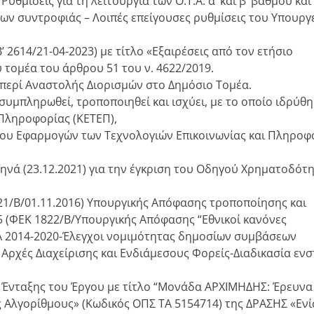
μίσεις για τη λειτουργία των Ο.Τ.Α. α’ και β’ βαθμού και
ων συντροφιάς – Λοιπές επείγουσες ρυθμίσεις του Υπουργ
’ 2614/21-04-2023) με τίτλο «Εξαιρέσεις από τον ετήσιο
τομέα του άρθρου 51 του ν. 4622/2019.
 περί Αναστολής Διορισμών στο Δημόσιο Τομέα.
συμπληρωθεί, τροποποιηθεί και ισχύει, με το οποίο ιδρύθη
Πληροφορίας (ΚΕΤΕΠ),
ρου Εφαρμογών των Τεχνολογιών Επικοινωνίας και Πληροφ
θηνά (23.12.2021) για την έγκριση του Οδηγού Χρηματοδότ
21/Β/01.11.2016) Υπουργικής Απόφασης τροποποίησης και
15 (ΦΕΚ 1822/Β/Υπουργικής Απόφασης “Εθνικοί κανόνες
Α 2014-2020-Έλεγχοι νομιμότητας δημοσίων συμβάσεων
ρχές Διαχείρισης και Ενδιάμεσους Φορείς-Διαδικασία εν
η Ένταξης του Έργου με τίτλο “Μονάδα ΑΡΧΙΜΗΔΗΣ: Έρευνα
 Αλγορίθμους» (Κωδικός ΟΠΣ ΤΑ 5154714) της ΔΡΑΣΗΣ «Εν