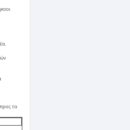
ήκοοι
έα.
κών
α
προς τα