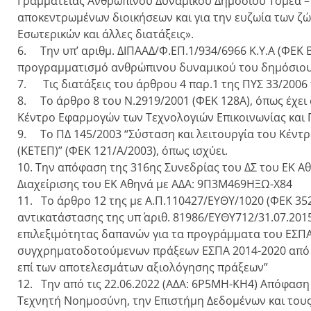
Γραμματείας Ανθρωπίνου Δυναμικού Δημοσίου Τομέα – Ρυθ
αποκεντρωμένων διοικήσεων και για την ευζωία των ζώ
Εσωτερικών και άλλες διατάξεις».
6. Την υπ’ αριθμ. ΔΙΠΑΑΔ/Φ.ΕΠ.1/934/6966 Κ.Υ.Α (ΦΕΚ Β
προγραμματισμό ανθρώπινου δυναμικού του δημόσιου 
7. Τις διατάξεις του άρθρου 4 παρ.1 της ΠΥΣ 33/2006
8. Το άρθρο 8 του Ν.2919/2001 (ΦΕΚ 128Α), όπως έχει 
Κέντρο Εφαρμογών των Τεχνολογιών Επικοινωνίας και 
9. Το ΠΔ 145/2003 “Σύσταση και λειτουργία του Κέντ
(ΚΕΤΕΠ)” (ΦΕΚ 121/Α/2003), όπως ισχύει.
10. Την απόφαση της 316ης Συνεδρίας του ΔΣ του ΕΚ Α
Διαχείρισης του ΕΚ Αθηνά με ΑΔΑ: 9Π3Μ469ΗΞΩ-Χ84
11. Το άρθρο 12 της με Α.Π.110427/ΕΥΘΥ/1020 (ΦΕΚ 35
αντικατάστασης της υπ΄ αριθ. 81986/ΕΥΘΥ712/31.07.20
επιλεξιμότητας δαπανών για τα προγράμματα του ΕΣΠ
συγχρηματοδοτούμενων πράξεων ΕΣΠΑ 2014-2020 από Α
επί των αποτελεσμάτων αξιολόγησης πράξεων”
12. Την από τις 22.06.2022 (ΑΔΑ: 6Ρ5ΜΗ-ΚΗ4) Απόφασ
Τεχνητή Νοημοσύνη, την Επιστήμη Δεδομένων και τους