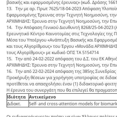
βασικής και εφαρμοσμένης έρευνας» (κωδ. Δράσης 1661
13. Την με αρ. Πρωτ 7625/18-04-2023 Απόφαση Υλοποί
Εφαρμοσμένης Έρευνας στην Τεχνητή Νοημοσύνη, την
ΑΡΧΙΜΗΔΗΣ: Έρευνα στην Τεχνητή Νοημοσύνη, την Επι
14. Την Απόφαση Γενικού Διευθυντή 8268/25-04-2023 (
Ερευνητικό Κέντρο Καινοτομίας στις Τεχνολογίες της 
Μέσα του Υποέργου «Ανάπτυξη Βασικής και Εφαρμοσμ
και τους Αλγορίθμους» του Έργου «Μονάδα ΑΡΧΙΜΗΔΗΣ
τους Αλγορίθμους» με κωδικό ΟΠΣ ΤΑ 5154714
15. Την από 24-02-2022 απόφαση του Δ.Σ. του ΕΚ Αθηνά
ΑΡΧΙΜΗΔΗΣ: Έρευνα στην Τεχνητή Νοημοσύνη, την Επισ
16. Την από 22-02-2024 απόφαση της 385ης Συνεδρίας 
Προκήρυξη θέσεων για χορήγηση υποτροφίας σε διδακτ
προτίθεται να απασχολήσει έναν (1) διδακτορικό φοιτ
Η έρευνα του συνεργάτη που θα επιλεγεί θα πραγματο
Ιδιότητα
Αντικείμενο
Διδακτ.
Self- and cross-attention models for biomar
Οι ενδιαφερόμενες/οι πρέπει να είναι Έλληνες πολίτε