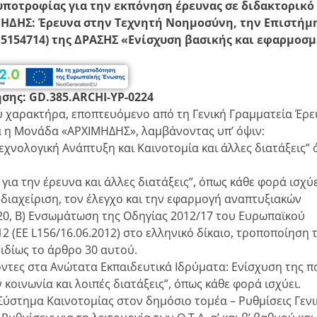
οτροφίας για την εκπόνηση έρευνας σε διδακτορικό
ΜΗΔΗΣ: Έρευνα στην Τεχνητή Νοημοσύνη, την Επιστήμ
 5154714) της ΔΡΑΣΗΣ «Ενίσχυση βασικής και εφαρμοσ
σης: GD.385.ARCHI-
YP
-0224
ύ χαρακτήρα, εποπτευόμενο από τη Γενική Γραμματεία Έρε
ρα η Μονάδα «ΑΡΧΙΜΗΔΗΣ», λαμβάνοντας υπ’ όψιν:
εχνολογική Ανάπτυξη και Καινοτομία και άλλες διατάξεις”
για την έρευνα και άλλες διατάξεις”, όπως κάθε φορά ισχύε
η διαχείριση, τον έλεγχο και την εφαρμογή αναπτυξιακών
0, Β) Ενσωμάτωση της Οδηγίας 2012/17 του Ευρωπαϊκού
 (ΕΕ L156/16.06.2012) στο ελληνικό δίκαιο, τροποποίηση τ
ι ιδίως το άρθρο 30 αυτού.
ζοντες στα Ανώτατα Εκπαιδευτικά Ιδρύματα: Ενίσχυση της π
ν κοινωνία και λοιπές διατάξεις”, όπως κάθε φορά ισχύει.
«Σύστημα Καινοτομίας στον δημόσιο τομέα – Ρυθμίσεις Γενι