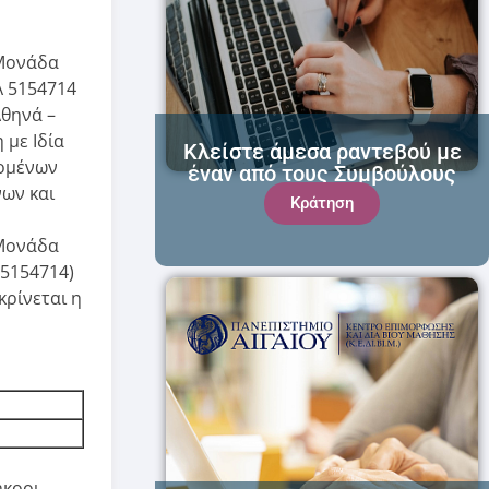
«Μονάδα
Α 5154714
Αθηνά –
 με Ιδία
Κλείστε άμεσα ραντεβού με
δομένων
έναν από τους Συμβούλους
ων και
μας!
Κράτηση
“Μονάδα
 5154714)
κρίνεται η
ήκοοι