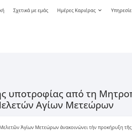
κή
Σχετικά με εμάς
Ημέρες Καριέρας
Υπηρεσίε
ς υποτροφίας από τη Μητρο
 Μελετών Αγίων Μετεώρων
 Μελετῶν Ἁγίων Μετεώρων ἀνακοινώνει τὴν προκήρυξη τῆς