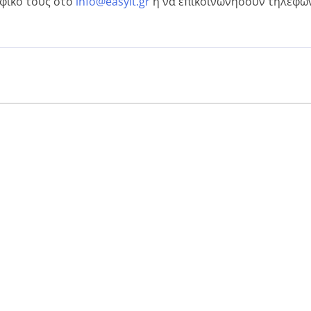
φικό τους στο
info@easyit.gr
ή να επικοινωνήσουν τηλεφων