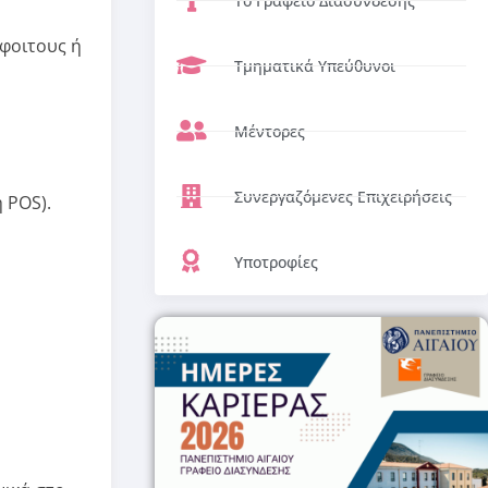
Το Γραφείο Διασύνδεσης
φοιτους ή
Τμηματικά Υπεύθυνοι
Μέντορες
Συνεργαζόμενες Επιχειρήσεις
 POS).
Υποτροφίες