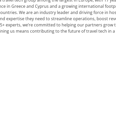
 travel tech group among the largest in Europe, with 17 yea
nce in Greece and Cyprus and a growing international footp
ntries. We are an industry leader and driving force in hosp
nd expertise they need to streamline operations, boost re
185+ experts, we’re committed to helping our partners grow
oining us means contributing to the future of travel tech in