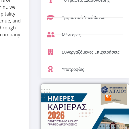
rs of
Το Γραφείο Διασύνδεσης
rint, we
itality
Τμηματικά Υπεύθυνοι
venue, and
 through
 a company
Μέντορες
Συνεργαζόμενες Επιχειρήσεις
Υποτροφίες