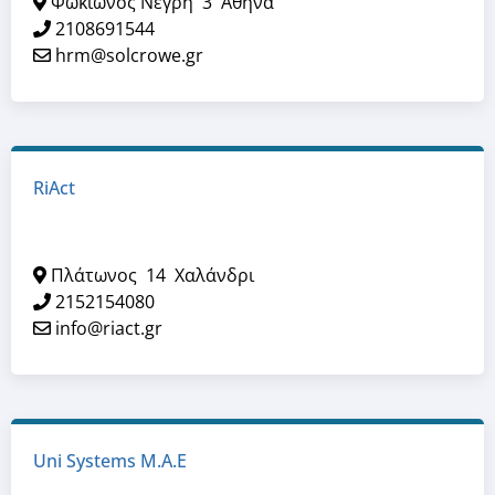
Φωκίωνος Νέγρη
3
Αθήνα
2108691544
hrm@solcrowe.gr
RiAct
Πλάτωνος
14
Χαλάνδρι
2152154080
info@riact.gr
Uni Systems M.A.E