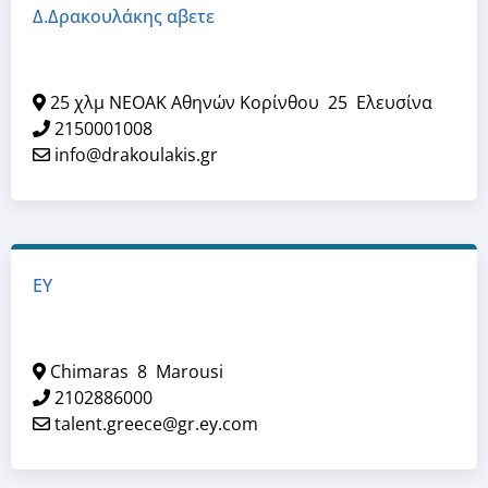
Δ.Δρακουλάκης αβετε
25 χλμ ΝΕΟΑΚ Αθηνών Κορίνθου
25
Ελευσίνα
2150001008
info@drakoulakis.gr
EY
Chimaras
8
Marousi
2102886000
talent.greece@gr.ey.com