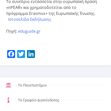
Το συνέδριο εντάσσεται στην ευρωπαϊκή δράση
«nPEAR» και χρηματοδοτείται από το
πρόγραμμα Erasmus+ της Ευρωπαϊκής Ένωσης.
Ιστοσελίδα Εκδήλωσης
Πηγή:
eduguide.gr
Facebook
Twitter
LinkedIn
Το Πανεπιστήμιο
Το Γραφείο Διασύνδεσης